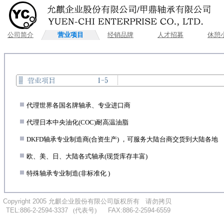
公司简介
营业项目
经销品牌
人才招募
休憩
.
代理世界各国名牌轴承、专业进口商
.
代理日本中央油化(COC)耐高温油脂
.
DKFD轴承专业制造商(合资生产) ，可服务大陆台商交货到大陆各地
.
欧、美、日、大陆各式轴承(现货库存丰富)
.
特殊轴承专业制造(非标准化 )
..
Copyright 2005
允麒企业股份有限公司版权所有
....
请勿拷贝
...
TEL:886-2-2594-3337
.
..
(代表号)
.
.....
FAX:886-2-2594-6559