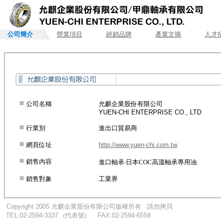
公司簡介
營業項目
經銷品牌
產業文摘
人才
.
公司名稱
允麒企業股份有限公司
YUEN-CHI ENTERPRISE CO., LTD
.
行業別
進出口貿易商
.
網頁位址
http://www.yuen-chi.com.tw
.
銷售內容
進口軸承‧日本COC高溫軸承專用油
.
銷售對象
工業界
...
.
Copyright 2005
允麒企業股份有限公司版權所有
....
請勿拷貝
...
TEL:02-2594-3337
.
..
(代表號)
.
.....
FAX:02-2594-6559