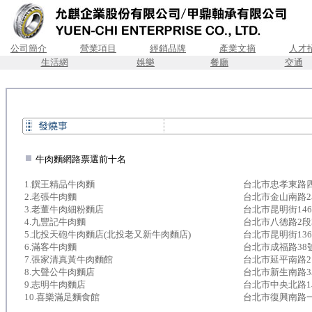
公司簡介
營業項目
經銷品牌
產業文摘
人才
生活網
娛樂
餐廳
交通
.
牛肉麵網路票選前十名
1.饌王精品牛肉麵
台北市忠孝東路四
2.老張牛肉麵
台北市金山南路2段
3.老董牛肉細粉麵店
台北市昆明街146
4.九豐記牛肉麵
台北市八德路2段3
5.北投天砲牛肉麵店(北投老又新牛肉麵店)
台北市昆明街136
6.滿客牛肉麵
台北市成福路38
7.張家清真黃牛肉麵館
台北市延平南路2
8.大聲公牛肉麵店
台北市新生南路3段
9.志明牛肉麵店
台北市中央北路1段
10.喜樂滿足麵食館
台北市復興南路一段