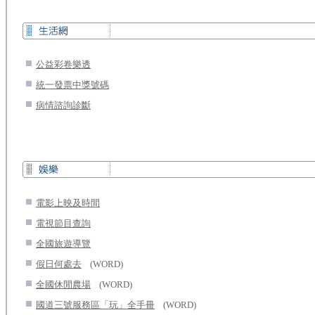
.
公益彩卷樂透
.
統一發票中獎號碼
.
病情諮詢診斷
.
電影上映及時間
.
電視節目查詢
.
全國旅遊導覽
.
...
假日何處去
(WORD)
.
...
全國休閒農場
(WORD)
.
...
國道三號服務區「玩」全手冊
(WORD)