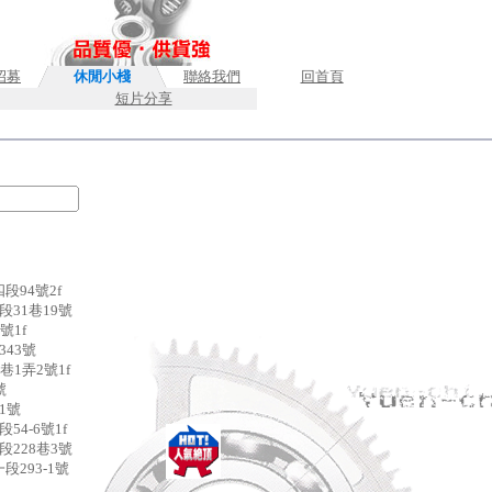
招募
休閒小棧
聯絡我們
回首頁
短片分享
段94號2f
31巷19號
號1f
43號
巷1弄2號1f
號
1號
54-6號1f
228巷3號
293-1號