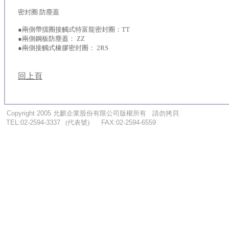
密封圈.防塵蓋
●兩側帶擋圈接觸式特富龍密封圈：TT
●兩側鋼板防塵蓋： ZZ
●兩側接觸式橡膠密封圈： 2RS
回上頁
...
.
Copyright 2005
允麒企業股份有限公司版權所有
....
請勿拷貝
...
TEL:02-2594-3337
.
..
(代表號)
.
.....
FAX:02-2594-6559